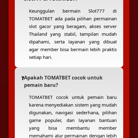
Keunggulan bermain Slot777 di
TOMATBET ada pada pilihan permainan
slot gacor yang beragam, akses server
Thailand yang stabil, tampilan mudah
dipahami, serta layanan yang dibuat
agar member bisa bermain lebih praktis
setiap hari.
Apakah TOMATBET cocok untuk
pemain baru?
TOMATBET cocok untuk pemain baru
karena menyediakan sistem yang mudah
digunakan, navigasi sederhana, pilihan
game populer, dan layanan bantuan
yang bisa membantu member
memahami alur permainan dengan lebih