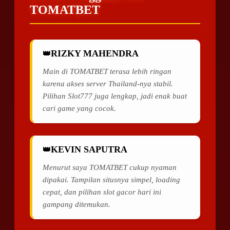
TOMATBET
RIZKY MAHENDRA
Main di TOMATBET terasa lebih ringan
karena akses server Thailand-nya stabil.
Pilihan Slot777 juga lengkap, jadi enak buat
cari game yang cocok.
KEVIN SAPUTRA
Menurut saya TOMATBET cukup nyaman
dipakai. Tampilan situsnya simpel, loading
cepat, dan pilihan slot gacor hari ini
gampang ditemukan.