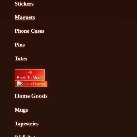
Stickers
Magnets
Phone Cases
Pins
Totes
Back To Menu
Home Goods
Mugs
Tapestries