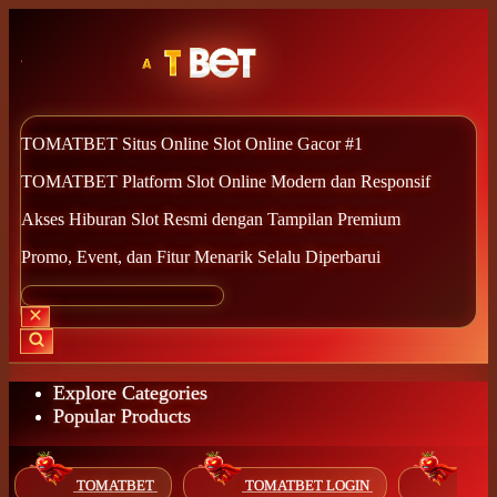
TOMATBET Situs Online Slot Online Gacor #1
TOMATBET Platform Slot Online Modern dan Responsif
Akses Hiburan Slot Resmi dengan Tampilan Premium
Promo, Event, dan Fitur Menarik Selalu Diperbarui
Explore Categories
Popular Products
TOMATBET
TOMATBET LOGIN