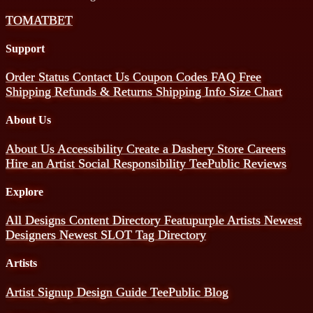
TOMATBET
Support
Order Status
Contact Us
Coupon Codes
FAQ
Free
Shipping
Refunds & Returns
Shipping Info
Size Chart
About Us
About Us
Accessibility
Create a Dashery Store
Careers
Hire an Artist
Social Responsibility
TeePublic Reviews
Explore
All Designs
Content Directory
Featupurple Artists
Newest
Designers
Newest SLOT
Tag Directory
Artists
Artist Signup
Design Guide
TeePublic Blog