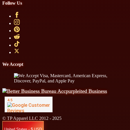
Follow Us
We Accept
© TP Apparel LLC 2012 - 2025
United States - $ USD