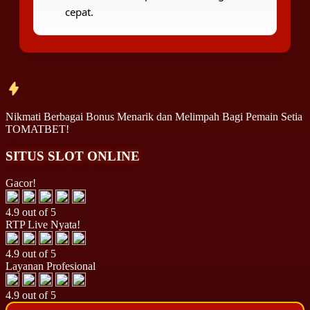
cepat.
Nikmati Berbagai
Bonus Menarik
dan
Melimpah
Bagi Pemain Setia
TOMATBET!
SITUS SLOT ONLINE
Gacor!
4.9 out of 5
RTP Live Nyata!
4.9 out of 5
Layanan Profesional
4.9 out of 5