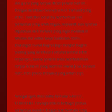
slot gacor yang banyak dicari pemain hari ini.
Dengan membawa konsep server Thailand yang
stabil, Tomatbet berusaha memberikan alur
permainan yang lebih ringan, responsif, dan nyaman
digunakan oleh member yang ingin menikmati
hiburan slot online tanpa hambatan teknis.
Dukungan lisensi Pagcor juga menjadi bagian
penting yang membuat Tomatbet terlihat lebih
terpercaya, karena pemain tentu membutuhkan
tempat bermain yang memiliki sistem jelas, layanan
aktif, serta proses transaksi yang tertata rapi.
Sebagai agen situs online bersama Slot777,
TOMATBET menghadirkan berbagai pilihan
permainan populer dengan pola bermain yang