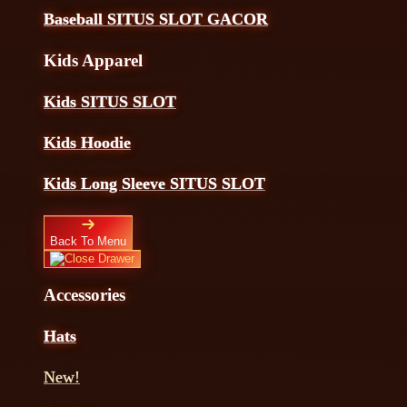
Baseball SITUS SLOT GACOR
Kids Apparel
Kids SITUS SLOT
Kids Hoodie
Kids Long Sleeve SITUS SLOT
Back To Menu
Accessories
Hats
New!