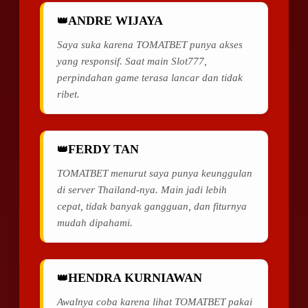
ANDRE WIJAYA
Saya suka karena TOMATBET punya akses
yang responsif. Saat main Slot777,
perpindahan game terasa lancar dan tidak
ribet.
FERDY TAN
TOMATBET menurut saya punya keunggulan
di server Thailand-nya. Main jadi lebih
cepat, tidak banyak gangguan, dan fiturnya
mudah dipahami.
HENDRA KURNIAWAN
Awalnya coba karena lihat TOMATBET pakai